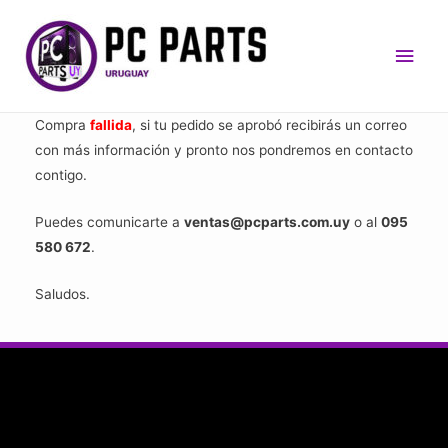
Men
princ
Compra
fallida
, si tu pedido se aprobó recibirás un correo
con más información y pronto nos pondremos en contacto
contigo.
Puedes comunicarte a
ventas@pcparts.com.uy
o al
095
580 672
.
Saludos.